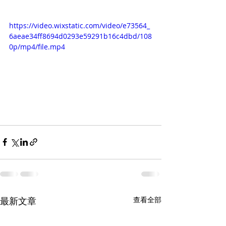
https://video.wixstatic.com/video/e73564_
6aeae34ff8694d0293e59291b16c4dbd/108
0p/mp4/file.mp4
最新文章
查看全部