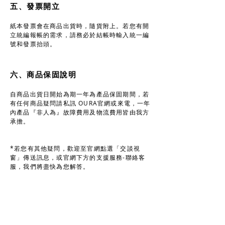
五、發票開立
紙本發票會在商品出貨時，隨貨附上。若您有開
立統編報帳的需求，請務必於結帳時輸入統一編
號和發票抬頭。
六、商品保固說明
自商品出貨日開始為期一年為產品保固期間，若
有任何商品疑問請私訊 OURA官網或來電，一年
內產品『非人為』故障費用及物流費用皆由我方
承擔。
*若您有其他疑問，歡迎至官網點選「交談視
窗」傳送訊息，或官網下方的支援服務-聯絡客
服，我們將盡快為您解答。
七、商品開箱時請全程錄影
拆封請全程錄影為了保障雙方權益，請您在開箱
過程中務必全程錄影，以確保商品是否遺漏。