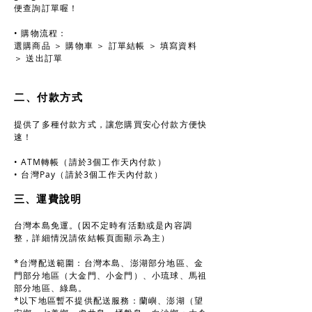
便查詢訂單喔！
• 購物流程：
選購商品 ＞ 購物車 ＞ 訂單結帳 ＞ 填寫資料
＞ 送出訂單
二、付款方式
​提供了多種付款方式，讓您購買安心付款方便快
速！
​• ATM轉帳（請於3個工作天內付款）
• 台灣Pay（請於3個工作天內付款）
三、運費說明
台灣本島免運。(因不定時有活動或是內容調
整，詳細情況請依結帳頁面顯示為主）
*台灣配送範圍：台灣本島、澎湖部分地區、金
門部分地區（大金門、小金門）、小琉球、馬祖
部分地區、綠島。
*以下地區暫不提供配送服務：蘭嶼、澎湖（望