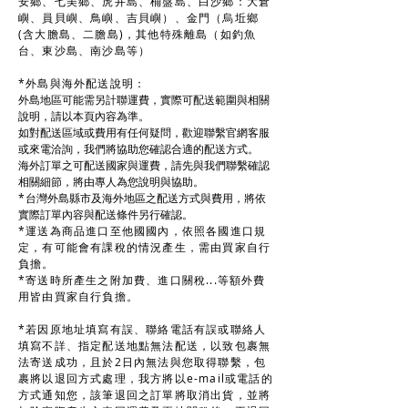
安鄉、七美鄉、虎井島、桶盤島、白沙鄉：大倉
嶼、員貝嶼、鳥嶼、吉貝嶼）、金門（烏坵鄉
(含大膽島、二膽島)，其他特殊離島（如釣魚
台、東沙島、南沙島等）
*外島與海外配送說明：
外島地區可能需另計聯運費，實際可配送範圍與相關
說明，請以本頁內容為準。
如對配送區域或費用有任何疑問，歡迎聯繫官網客服
或來電洽詢，我們將協助您確認合適的配送方式。
海外訂單之可配送國家與運費，請先與我們聯繫確認
相關細節，將由專人為您說明與協助。
*
台灣外島縣市及海外地區之配送方式與費用，將依
實際訂單內容與配送條件另行確認。
*運送為商品進口至他國國內，依照各國進口規
定，有可能會有課稅的情況產生，需由買家自行
負擔。
*寄送時所產生之附加費、進口關稅...等額外費
用皆由買家自行負擔。
*若因原地址填寫有誤、聯絡電話有誤或聯絡人
填寫不詳、指定配送地點無法配送，以致包裹無
法寄送成功，且於2日內無法與您取得聯繫，包
裹將以退回方式處理，我方將以e-mail或電話的
方式通知您，該筆退回之訂單將取消出貨，並將