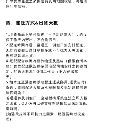
扣除實際產生之來回運費及兩地關稅後，再退回
原訂單餘額。
四、運送方式&出貨天數
1.現貨商品下單付款後（不含訂購當天），約 3
個工作天內寄出，不含例假日。
2.配送時間為週一至週五，例假日無安排配送。
3.若節慶假日遇訂單較多或不可抗力天災因素，
則可能延遲出貨。
4.宅配配合物流為新竹物流及黑貓（僅限台灣本
島）實際配送狀況將依照宅配司機安排之路線而
定，配送天數為1-3個工作天（不含寄出當
天）。
5.如寄送至港澳將以順豐速運或郵局(運費自付)
寄送，實際配送天數及相關限制及規定以順豐速
運官網為主。
若遇週休及例假日，金融機構系統無法立即入帳
之因素，OURA將以確實核對到帳款日來計算配
送時間。
(如遇天災等不可抗力之因素，將視當時狀況處
理)