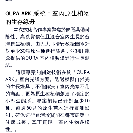
OURA ARK 系統：室內原生植物
的生存綠舟
       本次技術合作專案聚焦於篩選具備耐
陰性、高觀賞價值且適合室內生長的台
灣原生植物。由興大邱清安教授團隊針
對至少30種原生種進行篩選，並利用龍
鼎提供的OURA 室內植照燈進行生長測
試。
       這項專案的關鍵技術在於「OURA 
ARK」室內光譜方案。透過模擬自然光
的生長燈具，不僅解決了室內光線不足
的痛點，更為原生種植物創造了穩定的
小型生態系。專案初期已針對至少10
種、超過60盆的原生苗木進行實測監
測，確保這些台灣珍寶能在都市建築中
健康成長，真正實現「室內生物多樣
性」。