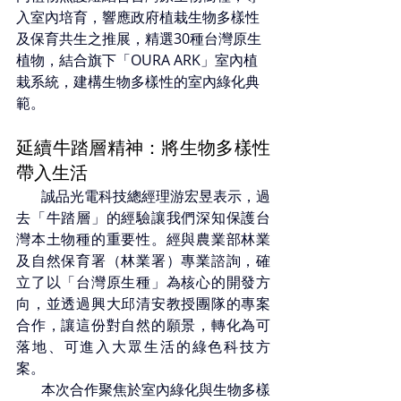
入室內培育，響應政府植栽生物多樣性
及保育共生之推展，精選30種台灣原生
植物，結合旗下「OURA ARK」室內植
栽系統，建構生物多樣性的室內綠化典
範。
延續牛踏層精神：將生物多樣性
帶入生活
誠品光電
科技總經理游宏昱表示，過
去「牛踏層」的經驗讓我們深知保護台
灣本土物種的重要性。經與農業部林業
及自然保育署（林業署）專業諮詢，確
立了以「台灣原生種」為核心的開發方
向，並透過興大邱清安教授團隊的專案
合作，讓這份對自然的願景，轉化為可
落地、可進入大眾生活的綠色科技方
案。
       本次合作聚焦於室內綠化與生物多樣