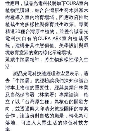
性應用，
誠品光電
科技將旗下OURA室內
植物照護燈，結合台灣原生喬木與灌木
樹種導入室內培育場域，回應政府推動
植栽生物多樣性與保育共生政策。專案
精選30種台灣原生植物，並整合
誠品光
電
科技自有的OURA ARK室內植栽系
統，建構兼具生態價值、美學設計與環
境教育意涵的室內綠化示範場域。
延續牛踏層精神：將生物多樣性帶入生
活
誠品光電
科技總經理游宏昱表示，過
去「牛踏層」的經驗讓我們深知保護台
灣本土物種的重要性。經與農業部林業
及自然保育署（林業署）專業諮詢，確
立了以「台灣原生種」為核心的開發方
向，並透過興大邱清安教授團隊的專案
合作，讓這份對自然的願景，轉化為可
落地、可進入大眾生活的綠色科技方
案。