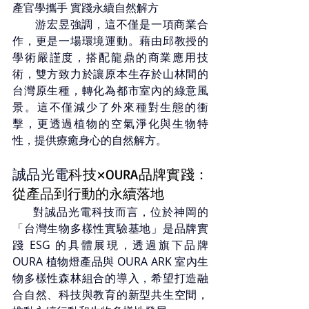
產官學攜手 實踐永續自然解方
       游宏昱強調，這不僅是一項商業合
作，更是一場環境運動。藉由邱教授的
學術嚴謹度，搭配龍鼎的商業應用技
術，雙方致力於讓原本生存於山林間的
台灣原生種，轉化為都市室內的綠意風
景。這不僅減少了外來種對生態的衝
擊，更透過植物的空氣淨化與生物特
性，提供療癒身心的自然解方。
誠品光電
科技×OURA品牌實踐：
從產品到行動的永續落地
      對
誠品光電
科技而言，位於神岡的
「台灣生物多樣性實驗基地」是品牌實
踐 ESG 的具體展現，透過旗下品牌 
OURA 植物燈產品與 OURA ARK 室內生
物多樣性森林組合的導入，希望打造融
合自然、科技與教育的新型共生空間，