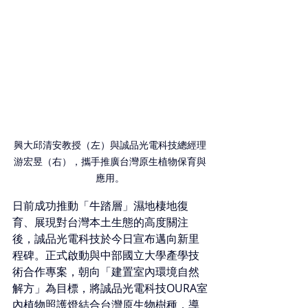
興大邱清安教授（左）與誠品光電科技總經理
游宏昱（右），攜手推廣台灣原生植物保育與
應用。
日前成功推動「牛踏層」濕地棲地復
育、展現對台灣本土生態的高度關注
後，
誠品光電
科技於今日宣布邁向新里
程碑。正式啟動與中部國立大學產學技
術合作專案，朝向「建置室內環境自然
解方」為目標，將誠品光電科技OURA室
內植物照護燈結合台灣原生物樹種，導